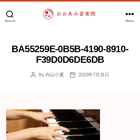
Search
Menu
お
お
あ
み
BA55259E-0B5B-4190-8910-
音
F39D0D6DE6DB
楽
院
By
内山小夏
2023年7月31日
Post
Post
author
date