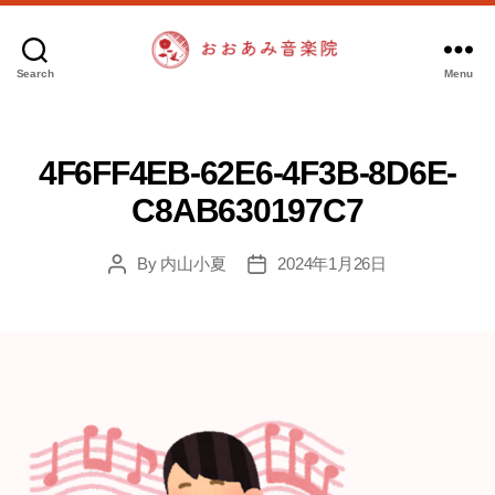
Search
Menu
お
お
あ
み
4F6FF4EB-62E6-4F3B-8D6E-
音
C8AB630197C7
楽
院
By
内山小夏
2024年1月26日
Post
Post
author
date