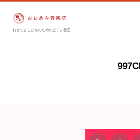
お
おとなとこどものためのピアノ教室
お
あ
み
音
997C
楽
院