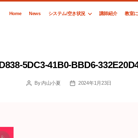
Home
News
システム/空き状況
講師紹介
教室
D838-5DC3-41B0-BBD6-332E20D
By
内山小夏
2024年1月23日
Post
Post
author
date