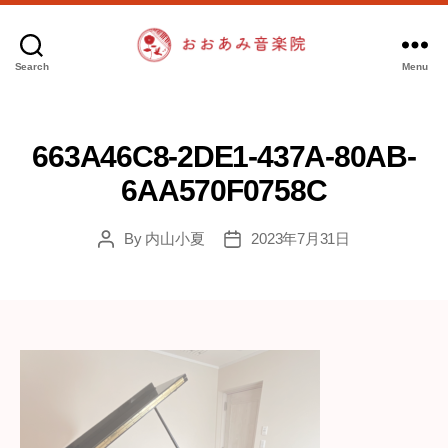
Search
Menu
お
お
あ
み
663A46C8-2DE1-437A-80AB-
音
6AA570F0758C
楽
院
By
内山小夏
2023年7月31日
Post
Post
author
date