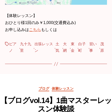
【体験レッスン】
おひとり様1回のみ￥1,000(交通費込み)
お申し込みは
こちら
もしくは
ピア
九十九
出張レッス
土
大
東
白子
習い
茂
Tags
,
,
,
,
,
,
,
,
ノ
里
ン
気
網
金
町
事
原
Categories
ブログ
体験レッスン
【ブログvol.14】1曲マスターレッ
スン体験談