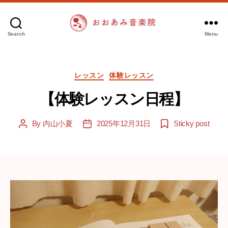
Search
Menu
お
お
あ
Categories
み
レッスン
体験レッスン
音
【体験レッスン日程】
楽
院
By
内山小夏
2025年12月31日
Sticky post
Post
Post
author
date