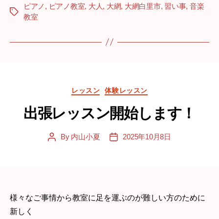
ピアノ
,
ピアノ教室
,
大人
,
大網
,
大網白里市
,
習い事
,
音楽
Tags
教室
Categories
レッスン
体験レッスン
出張レッスン開始します！
By
内山小夏
2025年10月8日
Post
Post
author
date
様々なご事情から教室に足を運ぶのが難しい方のために
新しく