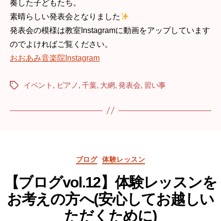
奏した子どもたち。
素晴らしい発表会となりました
発表会の模様は教室Instagramに動画をアップしています
のでよければご覧ください。
おおあみ音楽院Instagram
イベント
,
ピアノ
,
千葉
,
大網
,
発表会
,
習い事
Tags
Categories
ブログ
体験レッスン
【ブログvol.12】体験レッスンを
お考えの方へ(安心してお越しい
ただくために)