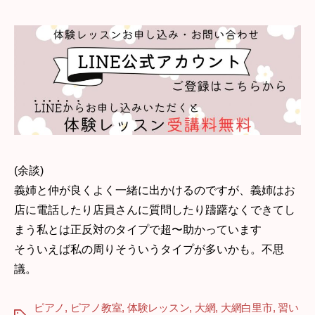
(余談)
義姉と仲が良くよく一緒に出かけるのですが、義姉はお
店に電話したり店員さんに質問したり躊躇なくできてし
まう私とは正反対のタイプで超〜助かっています
そういえば私の周りそういうタイプが多いかも。不思
議。
ピアノ
,
ピアノ教室
,
体験レッスン
,
大網
,
大網白里市
,
習い