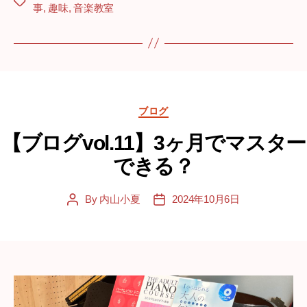
Tags
事
,
趣味
,
音楽教室
Categories
ブログ
【ブログvol.11】3ヶ月でマスター
できる？
By
内山小夏
2024年10月6日
Post
Post
author
date