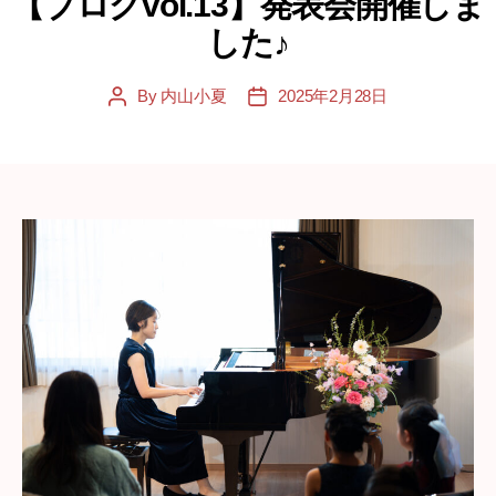
【ブログvol.13】発表会開催しま
した♪
By
内山小夏
2025年2月28日
Post
Post
author
date