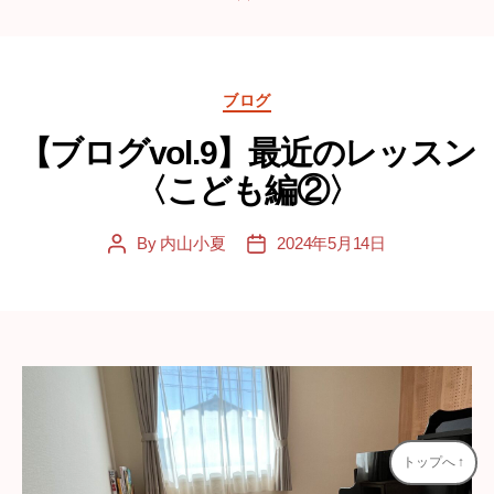
Categories
ブログ
【ブログvol.9】最近のレッスン
〈こども編②〉
By
内山小夏
2024年5月14日
Post
Post
author
date
トップへ
↑