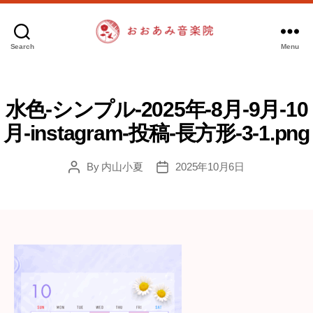
Search
Menu
お
お
あ
み
水色-シンプル-2025年-8月-9月-10
音
月-instagram-投稿-長方形-3-1.png
楽
院
By
内山小夏
2025年10月6日
Post
Post
author
date