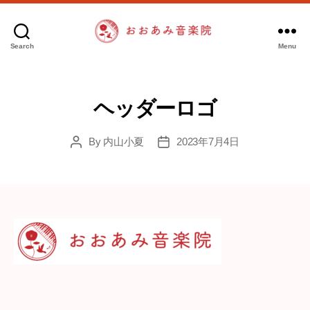
Search
Menu
お
お
あ
み
ヘッダーロゴ
音
楽
By
内山小夏
2023年7月4日
Post
Post
院
author
date